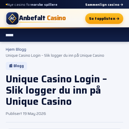
Nye casino for
norske spillere
Sammenlign casino →
Anbefalt
Casino
Se topplisten →
Hjem
›
Blogg
›
Unique Casino Login – Slik logger du inn på Unique Casino
📰 Blogg
Unique Casino Login –
Slik logger du inn på
Unique Casino
Publisert 19 May 2026