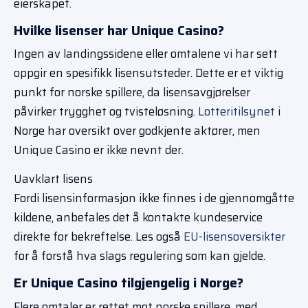
eierskapet.
Hvilke lisenser har Unique Casino?
Ingen av landingssidene eller omtalene vi har sett
oppgir en spesifikk lisensutsteder. Dette er et viktig
punkt for norske spillere, da lisensavgjørelser
påvirker trygghet og tvisteløsning.
Lotteritilsynet
i
Norge har oversikt over godkjente aktører, men
Unique Casino er ikke nevnt der.
Uavklart lisens
Fordi lisensinformasjon ikke finnes i de gjennomgåtte
kildene, anbefales det å kontakte kundeservice
direkte for bekreftelse. Les også
EU-lisensoversikter
for å forstå hva slags regulering som kan gjelde.
Er Unique Casino tilgjengelig i Norge?
Flere omtaler er rettet mot norske spillere, med