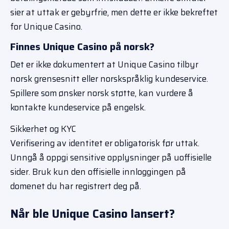
sier at uttak er gebyrfrie, men dette er ikke bekreftet
for Unique Casino.
Finnes Unique Casino på norsk?
Det er ikke dokumentert at Unique Casino tilbyr
norsk grensesnitt eller norskspråklig kundeservice.
Spillere som ønsker norsk støtte, kan vurdere å
kontakte kundeservice på engelsk.
Sikkerhet og KYC
Verifisering av identitet er obligatorisk før uttak.
Unngå å oppgi sensitive opplysninger på uoffisielle
sider. Bruk kun den offisielle innloggingen på
domenet du har registrert deg på.
Når ble Unique Casino lansert?