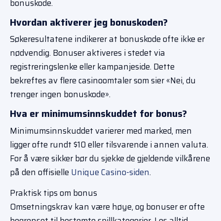
bonuskode.
Hvordan aktiverer jeg bonuskoden?
Søkeresultatene indikerer at bonuskode ofte ikke er
nødvendig. Bonuser aktiveres i stedet via
registreringslenke eller kampanjeside. Dette
bekreftes av flere casinoomtaler som sier «Nei, du
trenger ingen bonuskode».
Hva er minimumsinnskuddet for bonus?
Minimumsinnskuddet varierer med marked, men
ligger ofte rundt $10 eller tilsvarende i annen valuta.
For å være sikker bør du sjekke de gjeldende vilkårene
på den offisielle
Unique Casino-siden
.
Praktisk tips om bonus
Omsetningskrav kan være høye, og bonuser er ofte
begrenset til bestemte spillkategorier. Les alltid