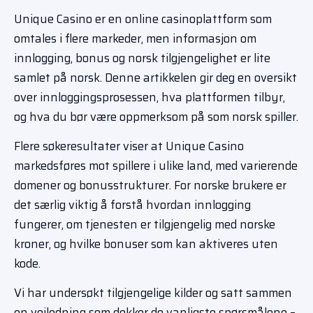
Unique Casino er en online casinoplattform som
omtales i flere markeder, men informasjon om
innlogging, bonus og norsk tilgjengelighet er lite
samlet på norsk. Denne artikkelen gir deg en oversikt
over innloggingsprosessen, hva plattformen tilbyr,
og hva du bør være oppmerksom på som norsk spiller.
Flere søkeresultater viser at Unique Casino
markedsføres mot spillere i ulike land, med varierende
domener og bonusstrukturer. For norske brukere er
det særlig viktig å forstå hvordan innlogging
fungerer, om tjenesten er tilgjengelig med norske
kroner, og hvilke bonuser som kan aktiveres uten
kode.
Vi har undersøkt tilgjengelige kilder og satt sammen
en veiledning som dekker de vanligste spørsmålene –