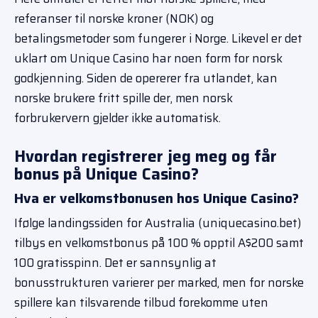
referanser til norske kroner (NOK) og
betalingsmetoder som fungerer i Norge. Likevel er det
uklart om Unique Casino har noen form for norsk
godkjenning. Siden de opererer fra utlandet, kan
norske brukere fritt spille der, men norsk
forbrukervern gjelder ikke automatisk.
Hvordan registrerer jeg meg og får
bonus på Unique Casino?
Hva er velkomstbonusen hos Unique Casino?
Ifølge landingssiden for Australia (uniquecasino.bet)
tilbys en velkomstbonus på 100 % opptil A$200 samt
100 gratisspinn. Det er sannsynlig at
bonusstrukturen varierer per marked, men for norske
spillere kan tilsvarende tilbud forekomme uten