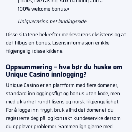
pokies, live casino, AU$ banking and a
100% welcome bonus.»
Uniquecasino.bet landingsside
Disse sitatene bekrefter merkevarens eksistens og at
det tilbys en bonus. Lisensinformasjon er ikke
tilgjengelig i disse kildene.
Oppsummering – hva bør du huske om
Unique Casino innlogging?
Unique Casino er en plattform med flere domener,
standard innloggingsflyt og bonus uten kode, men
med uklarhet rundt lisens og norsk tilgjengelighet.
For å logge inn trygt, bruk alltid det domenet du
registrerte deg på, og kontakt kundeservice dersom
du opplever problemer. Sammenlign gjerne med