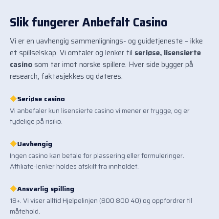
Slik fungerer Anbefalt Casino
Vi er en uavhengig sammenlignings- og guidetjeneste – ikke
et spillselskap. Vi omtaler og lenker til
seriøse, lisensierte
casino
som tar imot norske spillere. Hver side bygger på
research, faktasjekkes og dateres.
◆
Seriøse casino
Vi anbefaler kun lisensierte casino vi mener er trygge, og er
tydelige på risiko.
◆
Uavhengig
Ingen casino kan betale for plassering eller formuleringer.
Affiliate-lenker holdes atskilt fra innholdet.
◆
Ansvarlig spilling
18+. Vi viser alltid Hjelpelinjen (800 800 40) og oppfordrer til
måtehold.