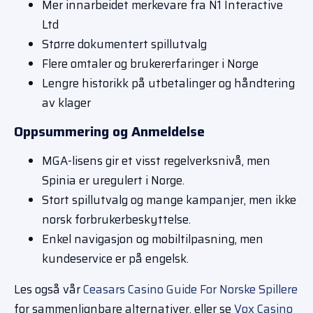
Mer innarbeidet merkevare fra N1 Interactive
Ltd
Større dokumentert spillutvalg
Flere omtaler og brukererfaringer i Norge
Lengre historikk på utbetalinger og håndtering
av klager
Oppsummering og Anmeldelse
MGA-lisens gir et visst regelverksnivå, men
Spinia er uregulert i Norge.
Stort spillutvalg og mange kampanjer, men ikke
norsk forbrukerbeskyttelse.
Enkel navigasjon og mobiltilpasning, men
kundeservice er på engelsk.
Les også vår
Ceasars Casino Guide For Norske Spillere
for sammenlignbare alternativer, eller se
Vox Casino