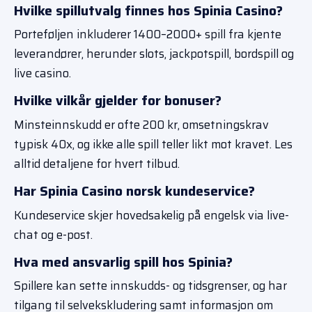
Hvilke spillutvalg finnes hos Spinia Casino?
Porteføljen inkluderer 1400–2000+ spill fra kjente
leverandører, herunder slots, jackpotspill, bordspill og
live casino.
Hvilke vilkår gjelder for bonuser?
Minsteinnskudd er ofte 200 kr, omsetningskrav
typisk 40x, og ikke alle spill teller likt mot kravet. Les
alltid detaljene for hvert tilbud.
Har Spinia Casino norsk kundeservice?
Kundeservice skjer hovedsakelig på engelsk via live-
chat og e-post.
Hva med ansvarlig spill hos Spinia?
Spillere kan sette innskudds- og tidsgrenser, og har
tilgang til selvekskludering samt informasjon om