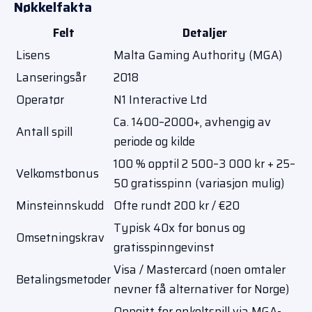
Nøkkelfakta
Felt
Detaljer
Lisens
Malta Gaming Authority (MGA)
Lanseringsår
2018
Operatør
N1 Interactive Ltd
Ca. 1400–2000+, avhengig av
Antall spill
periode og kilde
100 % opptil 2 500–3 000 kr + 25–
Velkomstbonus
50 gratisspinn (variasjon mulig)
Minsteinnskudd
Ofte rundt 200 kr / €20
Typisk 40x for bonus og
Omsetningskrav
gratisspinngevinst
Visa / Mastercard (noen omtaler
Betalingsmetoder
nevner få alternativer for Norge)
Oppgitt for enkeltspill via MGA-