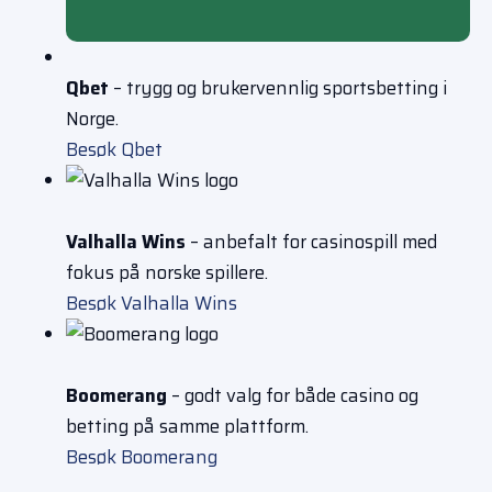
Qbet
– trygg og brukervennlig sportsbetting i
Norge.
Besøk Qbet
Valhalla Wins
– anbefalt for casinospill med
fokus på norske spillere.
Besøk Valhalla Wins
Boomerang
– godt valg for både casino og
betting på samme plattform.
Besøk Boomerang