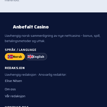
måtehold.
Anbefalt Casino
Uavhengig norsk sammenligning av nye nettcasino – bonus, spill,
betalingsmetoder og uttak.
SPRÅK / LANGUAGE
Norsk
English
REDAKSJON
Uavhengig redaksjon · Ansvarlig redaktør:
Elise Nilsen
Om oss
Vår redaksjon