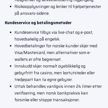
Risikoopplysninger og lenker til hjelpetjenester
på ansvars-sidene.
Kundeservice og betalingsmetoder
Kundeservice tilbys via live-chat og e-post,
hovedsakelig på engelsk.
Hovedbetalinger for norske kunder skjer med
Visa/Mastercard, men alternativer som e-
wallets er ofte begrenset.
Innskudd skjer normalt øyeblikkelig og
gebyrfritt fra casino, men kortutsteder eller
tredjepart kan ta egne gebyrer.
Uttak behandles vanligvis innen 24 timer etter
verifisering, men norsk bankpraksis kan
forsinke eller stoppe transaksjoner.