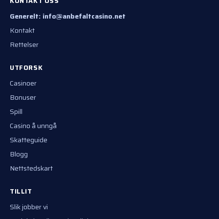
KONTAKT OSS
Generelt: info@anbefaltcasino.net
Kontakt
Rettelser
UTFORSK
Casinoer
Bonuser
Spill
Casino å unngå
Skatteguide
Blogg
Nettstedskart
TILLIT
Slik jobber vi