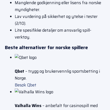
Manglende godkjenning eller lisens fra norske
myndigheter.
Lav vurdering på sikkerhet og ytelse i tester
(2/10).
Lite spesifikke detaljer om ansvarlig spill-
verktøy.
Beste alternativer for norske spillere
Qbet
– trygg og brukervennlig sportsbetting i
Norge.
Besøk Qbet
Valhalla Wins
– anbefalt for casinospill med