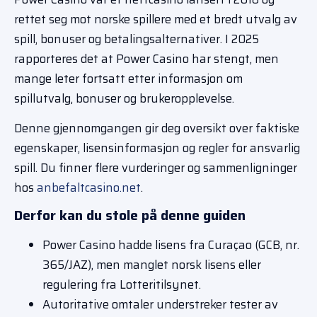
rettet seg mot norske spillere med et bredt utvalg av
spill, bonuser og betalingsalternativer. I 2025
rapporteres det at Power Casino har stengt, men
mange leter fortsatt etter informasjon om
spillutvalg, bonuser og brukeropplevelse.
Denne gjennomgangen gir deg oversikt over faktiske
egenskaper, lisensinformasjon og regler for ansvarlig
spill. Du finner flere vurderinger og sammenligninger
hos
anbefaltcasino.net
.
Derfor kan du stole på denne guiden
Power Casino hadde lisens fra Curaçao (GCB, nr.
365/JAZ), men manglet norsk lisens eller
regulering fra Lotteritilsynet.
Autoritative omtaler understreker tester av