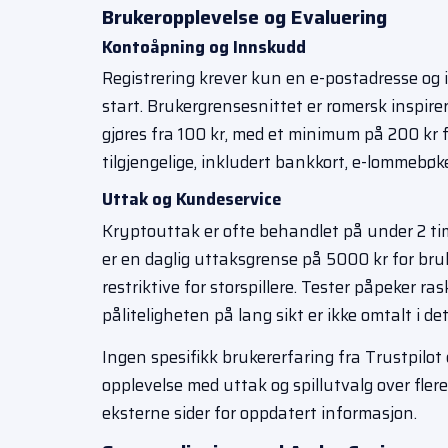
Brukeropplevelse og Evaluering
Kontoåpning og Innskudd
Registrering krever kun en e-postadresse og i
start. Brukergrensesnittet er romersk inspire
gjøres fra 100 kr, med et minimum på 200 kr 
tilgjengelige, inkludert bankkort, e-lommebøk
Uttak og Kundeservice
Kryptouttak er ofte behandlet på under 2 ti
er en daglig uttaksgrense på 5000 kr for br
restriktive for storspillere. Tester påpeker r
påliteligheten på lang sikt er ikke omtalt i det
Ingen spesifikk brukererfaring fra Trustpilot 
opplevelse med uttak og spillutvalg over fler
eksterne sider for oppdatert informasjon.