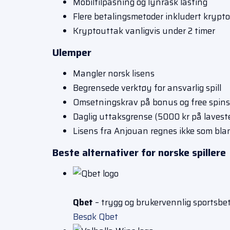
Mobiltilpasning og lynrask lasting
Flere betalingsmetoder inkludert krypto
Kryptouttak vanligvis under 2 timer
Ulemper
Mangler norsk lisens
Begrensede verktøy for ansvarlig spill
Omsetningskrav på bonus og free spins
Daglig uttaksgrense (5000 kr på lavest
Lisens fra Anjouan regnes ikke som bla
Beste alternativer for norske spillere
Qbet
– trygg og brukervennlig sportsbet
Besøk Qbet