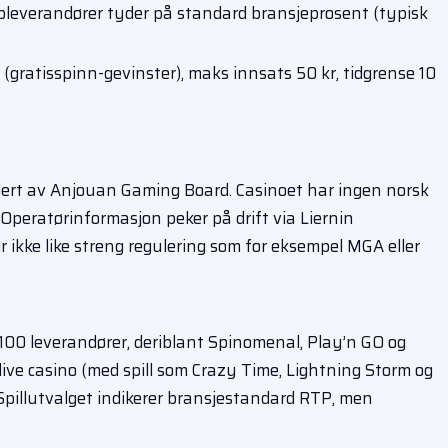
toppleverandører tyder på standard bransjeprosent (typisk
gratisspinn-gevinster), maks innsats 50 kr, tidgrense 10
nsiert av Anjouan Gaming Board. Casinoet har ingen norsk
d. Operatørinformasjon peker på drift via Liernin
gir ikke like streng regulering som for eksempel MGA eller
 100 leverandører, deriblant Spinomenal, Play’n GO og
 live casino (med spill som Crazy Time, Lightning Storm og
. Spillutvalget indikerer bransjestandard RTP, men