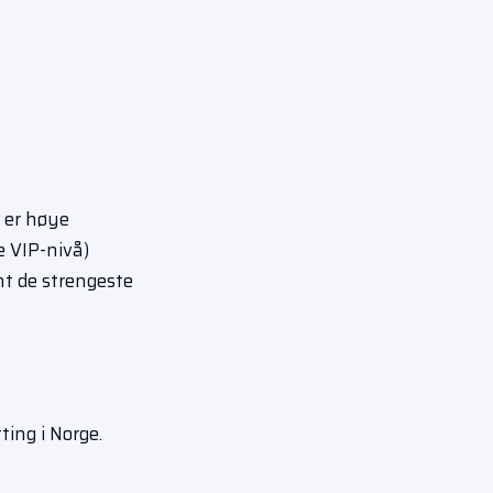
 er høye
e VIP-nivå)
nt de strengeste
ting i Norge.