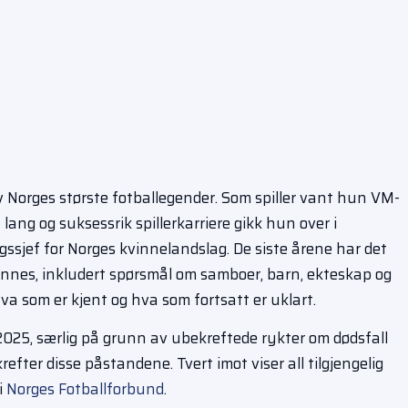
 av Norges største fotballegender. Som spiller vant hun VM-
n lang og suksessrik spillerkarriere gikk hun over i
gssjef for Norges kvinnelandslag. De siste årene har det
ennes, inkludert spørsmål om samboer, barn, ekteskap og
a som er kjent og hva som fortsatt er uklart.
 2025, særlig på grunn av ubekreftede rykter om dødsfall
refter disse påstandene. Tvert imot viser all tilgjengelig
i
Norges Fotballforbund
.