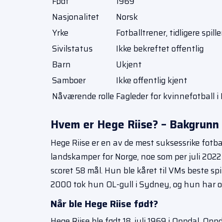
Født
1969
Nasjonalitet
Norsk
Yrke
Fotballtrener, tidligere spille
Sivilstatus
Ikke bekreftet offentlig
Barn
Ukjent
Samboer
Ikke offentlig kjent
Nåværende rolle
Fagleder for kvinnefotball i
Hvem er Hege Riise? – Bakgrunn 
Hege Riise er en av de mest suksessrike fotbal
landskamper for Norge, noe som per juli 2022 
scoret 58 mål. Hun ble kåret til VMs beste spi
2000 tok hun OL-gull i Sydney, og hun har og
Når ble Hege Riise født?
Hege Riise ble født 18. juli 1969 i Oppdal. Opp