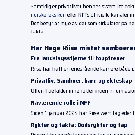
Samtidig er privatlivet hennes svært lite doku
norske leksikon
eller NFFs offisielle kanaler 
Det betyr at mye av det som sirkulerer på net
fakta.
Har Hege Riise mistet samboeren
Fra landslagsstjerne til topptrener
Riise har hatt en enestående karriere både p
Privatliv: Samboer, barn og ekteskap
Offentlige kilder inneholder ingen informasjo
Nåværende rolle i NFF
Siden 1. januar 2024 har Riise vært fagleder 
Rykter og fakta: Dødsrykter og tap