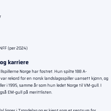
r
 NFF (per 2024)
og karriere
lspillerne Norge har fostret. Hun spilte 188 A-
var rekord for en norsk landslagsspiller uansett kjønn, og
ller i 1995, samme år som hun ledet Norge til VM-gull. I
så EM-gull på merittlisten.
dal ligger i Trøndelag og er kjent som et sentrum for