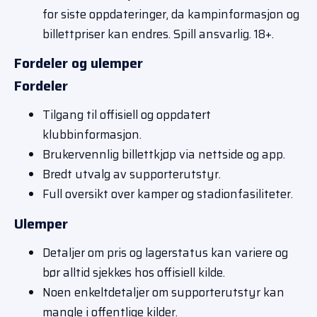
for siste oppdateringer, da kampinformasjon og
billettpriser kan endres. Spill ansvarlig. 18+.
Fordeler og ulemper
Fordeler
Tilgang til offisiell og oppdatert
klubbinformasjon.
Brukervennlig billettkjøp via nettside og app.
Bredt utvalg av supporterutstyr.
Full oversikt over kamper og stadionfasiliteter.
Ulemper
Detaljer om pris og lagerstatus kan variere og
bør alltid sjekkes hos offisiell kilde.
Noen enkeltdetaljer om supporterutstyr kan
mangle i offentlige kilder.