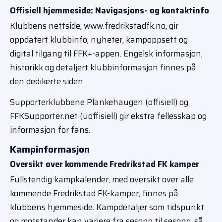
Offisiell hjemmeside: Navigasjons- og kontaktinfo
Klubbens nettside, www.fredrikstadfk.no, gir
oppdatert klubbinfo, nyheter, kampoppsett og
digital tilgang til FFK+-appen. Engelsk informasjon,
historikk og detaljert klubbinformasjon finnes på
den dedikerte siden.
Supporterklubbene Plankehaugen (offisiell) og
FFKSupporter.net (uoffisiell) gir ekstra fellesskap og
informasjon for fans.
Kampinformasjon
Oversikt over kommende Fredrikstad FK kamper
Fullstendig kampkalender, med oversikt over alle
kommende Fredrikstad FK-kamper, finnes på
klubbens hjemmeside. Kampdetaljer som tidspunkt
og motstander kan variere fra sesong til sesong, så