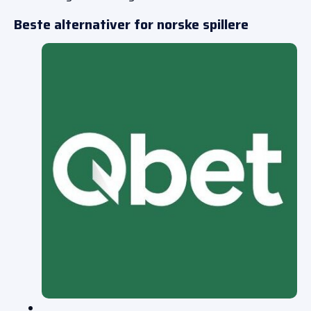
Beste alternativer for norske spillere