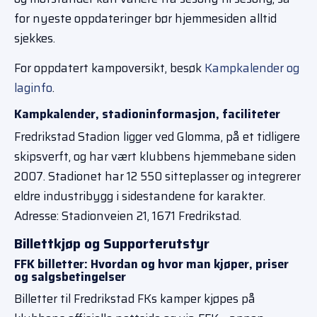
for nyeste oppdateringer bør hjemmesiden alltid
sjekkes.
For oppdatert kampoversikt, besøk
Kampkalender og
laginfo
.
Kampkalender, stadioninformasjon, faciliteter
Fredrikstad Stadion ligger ved Glomma, på et tidligere
skipsverft, og har vært klubbens hjemmebane siden
2007. Stadionet har 12 550 sitteplasser og integrerer
eldre industribygg i sidestandene for karakter.
Adresse: Stadionveien 21, 1671 Fredrikstad.
Billettkjøp og Supporterutstyr
FFK billetter: Hvordan og hvor man kjøper, priser
og salgsbetingelser
Billetter til Fredrikstad FKs kamper kjøpes på