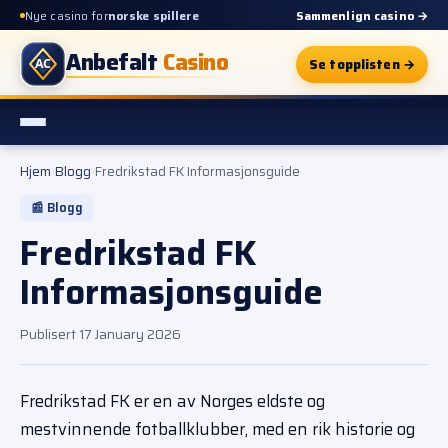
Nye casino for
norske spillere
Sammenlign casino →
Anbefalt
Casino
Se topplisten →
Hjem
›
Blogg
›
Fredrikstad FK Informasjonsguide
📰 Blogg
Fredrikstad FK
Informasjonsguide
Publisert 17 January 2026
Fredrikstad FK er en av Norges eldste og
mestvinnende fotballklubber, med en rik historie og