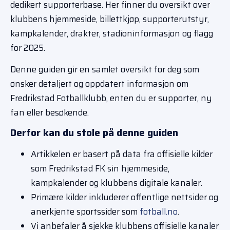
dedikert supporterbase. Her finner du oversikt over
klubbens hjemmeside, billettkjøp, supporterutstyr,
kampkalender, drakter, stadioninformasjon og flagg
for 2025.
Denne guiden gir en samlet oversikt for deg som
ønsker detaljert og oppdatert informasjon om
Fredrikstad Fotballklubb, enten du er supporter, ny
fan eller besøkende.
Derfor kan du stole på denne guiden
Artikkelen er basert på data fra offisielle kilder
som Fredrikstad FK sin hjemmeside,
kampkalender og klubbens digitale kanaler.
Primære kilder inkluderer offentlige nettsider og
anerkjente sportssider som
fotball.no
.
Vi anbefaler å sjekke klubbens offisielle kanaler