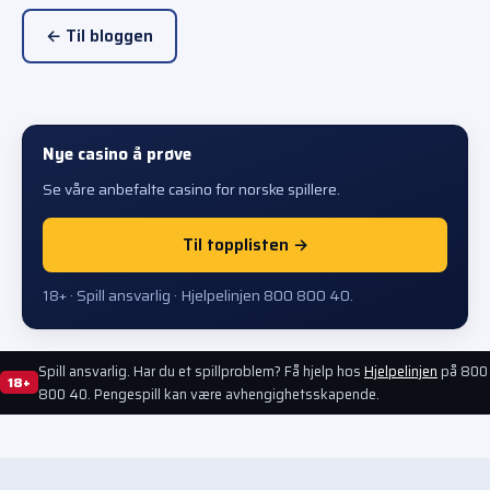
← Til bloggen
Nye casino å prøve
Se våre anbefalte casino for norske spillere.
Til topplisten →
18+ · Spill ansvarlig · Hjelpelinjen 800 800 40.
Spill ansvarlig. Har du et spillproblem? Få hjelp hos
Hjelpelinjen
på 800
18+
800 40. Pengespill kan være avhengighetsskapende.