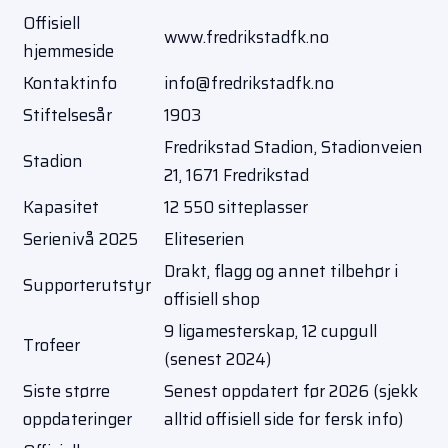
Offisiell
www.fredrikstadfk.no
hjemmeside
Kontaktinfo
info@fredrikstadfk.no
Stiftelsesår
1903
Fredrikstad Stadion, Stadionveien
Stadion
21, 1671 Fredrikstad
Kapasitet
12 550 sitteplasser
Serienivå 2025
Eliteserien
Drakt, flagg og annet tilbehør i
Supporterutstyr
offisiell shop
9 ligamesterskap, 12 cupgull
Trofeer
(senest 2024)
Siste større
Senest oppdatert før 2026 (sjekk
oppdateringer
alltid offisiell side for fersk info)