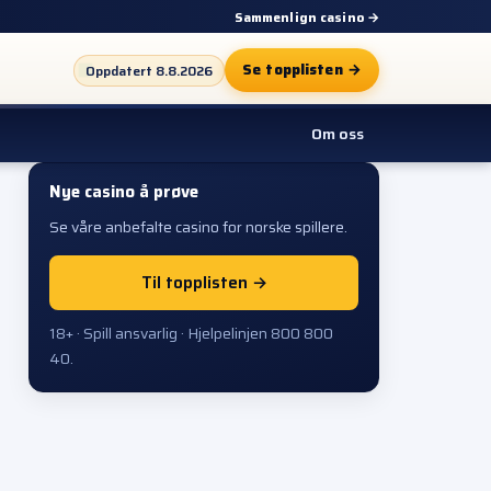
Sammenlign casino →
Se topplisten →
Oppdatert 8.8.2026
Om oss
Nye casino å prøve
Se våre anbefalte casino for norske spillere.
Til topplisten →
18+ · Spill ansvarlig · Hjelpelinjen 800 800
40.