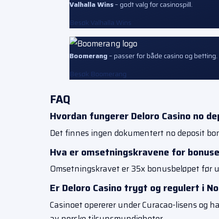
Valhalla Wins
– godt valg for casinospill.
Besøk Valhalla Wins
Boomerang
– passer for både casino og betting.
Besøk Boomerang
FAQ
Hvordan fungerer Deloro Casino no de
Det finnes ingen dokumentert no deposit bonus
Hva er omsetningskravene for bonus
Omsetningskravet er 35x bonusbeløpet før u
Er Deloro Casino trygt og regulert i N
Casinoet opererer under Curacao-lisens og har
av norske tilsynsmyndigheter.