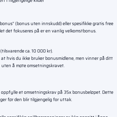
rt i tilgjengelige kilder
 bonus” (bonus uten innskudd) eller spesifikke gratis free
det det fokuseres på er en vanlig velkomstbonus.
ilsvarende ca. 10 000 kr).
 at hvis du ikke bruker bonusmidlene, men vinner på ditt
n uten å møte omsetningskravet.
 oppfylle et omsetningskrav på 35x bonusbeløpet. Dette
 før den blir tilgjengelig for uttak.