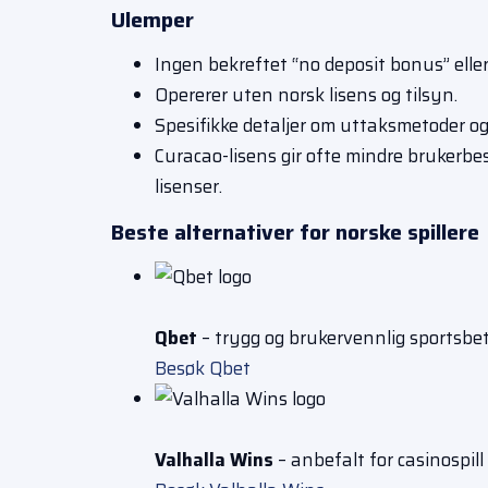
Ulemper
Ingen bekreftet “no deposit bonus” eller
Opererer uten norsk lisens og tilsyn.
Spesifikke detaljer om uttaksmetoder og
Curacao-lisens gir ofte mindre brukerb
lisenser.
Beste alternativer for norske spillere
Qbet
– trygg og brukervennlig sportsbet
Besøk Qbet
Valhalla Wins
– anbefalt for casinospill