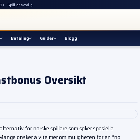
18+ · Spill ansvarlig
Betaling
Guider
Blogg
mstbonus Oversikt
lternativ for norske spillere som søker spesielle
Mange ønsker å vite mer om muligheten for en “no