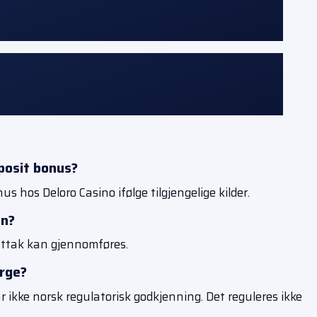
posit bonus?
 hos Deloro Casino ifølge tilgjengelige kilder.
en?
ttak kan gjennomføres.
orge?
 ikke norsk regulatorisk godkjenning. Det reguleres ikke