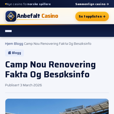
Nye casino for
norske spillere
Sammenlign casino →
Anbefalt
Casino
Se topplisten →
Hjem
›
Blogg
›
Camp Nou Renovering Fakta Og Besøksinfo
📰 Blogg
Camp Nou Renovering
Fakta Og Besøksinfo
Publisert 3 March 2026