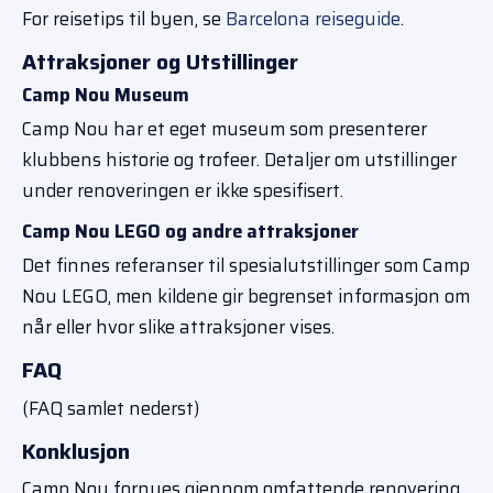
For reisetips til byen, se
Barcelona reiseguide
.
Attraksjoner og Utstillinger
Camp Nou Museum
Camp Nou har et eget museum som presenterer
klubbens historie og trofeer. Detaljer om utstillinger
under renoveringen er ikke spesifisert.
Camp Nou LEGO og andre attraksjoner
Det finnes referanser til spesialutstillinger som Camp
Nou LEGO, men kildene gir begrenset informasjon om
når eller hvor slike attraksjoner vises.
FAQ
(FAQ samlet nederst)
Konklusjon
Camp Nou fornyes gjennom omfattende renovering