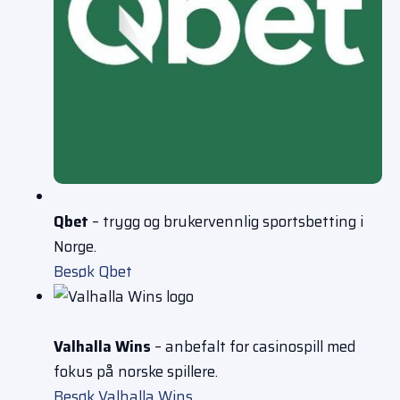
Qbet
– trygg og brukervennlig sportsbetting i
Norge.
Besøk Qbet
Valhalla Wins
– anbefalt for casinospill med
fokus på norske spillere.
Besøk Valhalla Wins