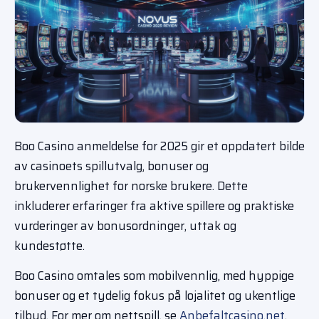
Boo Casino anmeldelse for 2025 gir et oppdatert bilde
av casinoets spillutvalg, bonuser og
brukervennlighet for norske brukere. Dette
inkluderer erfaringer fra aktive spillere og praktiske
vurderinger av bonusordninger, uttak og
kundestøtte.
Boo Casino omtales som mobilvennlig, med hyppige
bonuser og et tydelig fokus på lojalitet og ukentlige
tilbud. For mer om nettspill, se
Anbefaltcasino.net
.