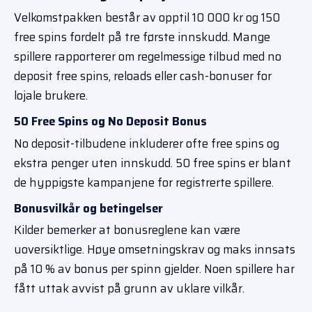
Velkomstpakken består av opptil 10 000 kr og 150
free spins fordelt på tre første innskudd. Mange
spillere rapporterer om regelmessige tilbud med no
deposit free spins, reloads eller cash-bonuser for
lojale brukere.
50 Free Spins og No Deposit Bonus
No deposit-tilbudene inkluderer ofte free spins og
ekstra penger uten innskudd. 50 free spins er blant
de hyppigste kampanjene for registrerte spillere.
Bonusvilkår og betingelser
Kilder bemerker at bonusreglene kan være
uoversiktlige. Høye omsetningskrav og maks innsats
på 10 % av bonus per spinn gjelder. Noen spillere har
fått uttak avvist på grunn av uklare vilkår.