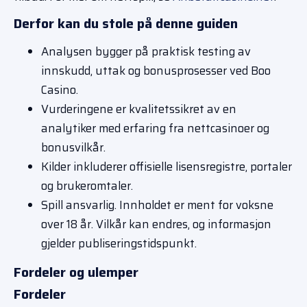
Derfor kan du stole på denne guiden
Analysen bygger på praktisk testing av
innskudd, uttak og bonusprosesser ved Boo
Casino.
Vurderingene er kvalitetssikret av en
analytiker med erfaring fra nettcasinoer og
bonusvilkår.
Kilder inkluderer offisielle lisensregistre, portaler
og brukeromtaler.
Spill ansvarlig. Innholdet er ment for voksne
over 18 år. Vilkår kan endres, og informasjon
gjelder publiseringstidspunkt.
Fordeler og ulemper
Fordeler