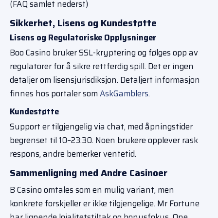
(FAQ samlet nederst)
Sikkerhet, Lisens og Kundestøtte
Lisens og Regulatoriske Opplysninger
Boo Casino bruker SSL-kryptering og følges opp av
regulatorer for å sikre rettferdig spill. Det er ingen
detaljer om lisensjurisdiksjon. Detaljert informasjon
finnes hos portaler som
AskGamblers
.
Kundestøtte
Support er tilgjengelig via chat, med åpningstider
begrenset til 10–23:30. Noen brukere opplever rask
respons, andre bemerker ventetid.
Sammenligning med Andre Casinoer
B Casino omtales som en mulig variant, men
konkrete forskjeller er ikke tilgjengelige. Mr Fortune
har lignende lojalitetstiltak og bonusfokus. One