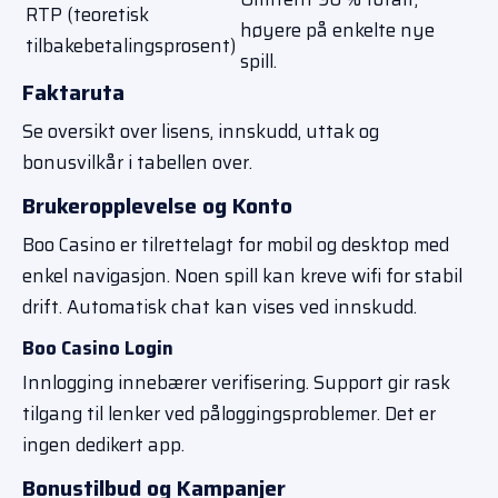
RTP (teoretisk
høyere på enkelte nye
tilbakebetalingsprosent)
spill.
Faktaruta
Se oversikt over lisens, innskudd, uttak og
bonusvilkår i tabellen over.
Brukeropplevelse og Konto
Boo Casino er tilrettelagt for mobil og desktop med
enkel navigasjon. Noen spill kan kreve wifi for stabil
drift. Automatisk chat kan vises ved innskudd.
Boo Casino Login
Innlogging innebærer verifisering. Support gir rask
tilgang til lenker ved påloggingsproblemer. Det er
ingen dedikert app.
Bonustilbud og Kampanjer