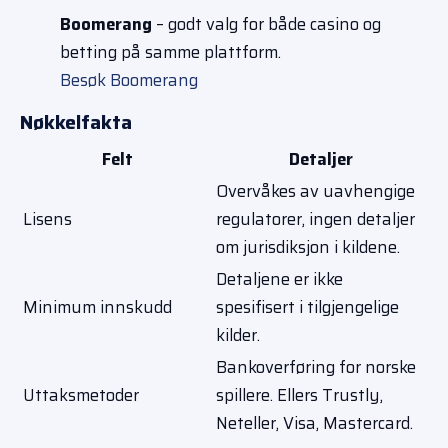
Boomerang
– godt valg for både casino og
betting på samme plattform.
Besøk Boomerang
Nøkkelfakta
Felt
Detaljer
Overvåkes av uavhengige
Lisens
regulatorer, ingen detaljer
om jurisdiksjon i kildene.
Detaljene er ikke
Minimum innskudd
spesifisert i tilgjengelige
kilder.
Bankoverføring for norske
Uttaksmetoder
spillere. Ellers Trustly,
Neteller, Visa, Mastercard.